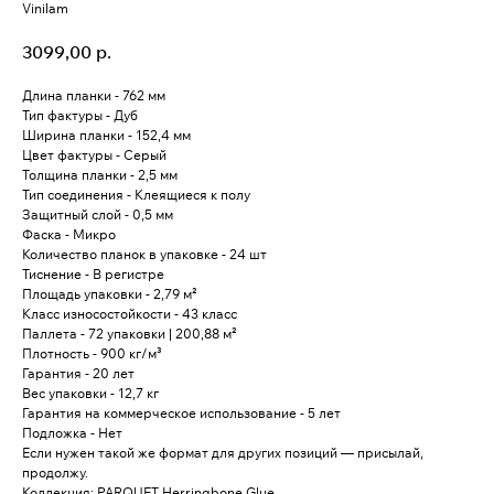
Vinilam
3099,00
р.
Длина планки - 762 мм
Тип фактуры - Дуб
Ширина планки - 152,4 мм
Цвет фактуры - Серый
Толщина планки - 2,5 мм
Тип соединения - Клеящиеся к полу
Защитный слой - 0,5 мм
Фаска - Микро
Количество планок в упаковке - 24 шт
Тиснение - В регистре
Площадь упаковки - 2,79 м²
Класс износостойкости - 43 класс
Паллета - 72 упаковки | 200,88 м²
Плотность - 900 кг/м³
Гарантия - 20 лет
Вес упаковки - 12,7 кг
Гарантия на коммерческое использование - 5 лет
Подложка - Нет
Если нужен такой же формат для других позиций — присылай,
продолжу.
Коллекция: PARQUET Herringbone Glue