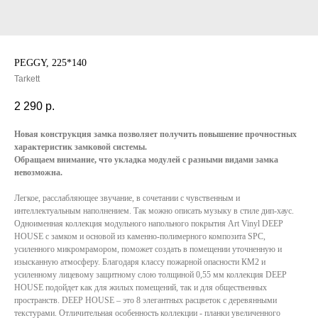
PEGGY, 225*140
Tarkett
2 290
р.
Новая конструкция замка позволяет получить повышение прочностных
характеристик замковой системы.
Обращаем внимание, что укладка модулей с разными видами замка
невозможна.
Легкое, расслабляющее звучание, в сочетании с чувственным и
интеллектуальным наполнением. Так можно описать музыку в стиле дип-хаус.
Одноименная коллекция модульного напольного покрытия Art Vinyl DEEP
HOUSE с замком и основой из каменно-полимерного композита SPC,
усиленного микромрамором, поможет создать в помещении уточненную и
изысканную атмосферу. Благодаря классу пожарной опасности КМ2 и
усиленному лицевому защитному слою толщиной 0,55 мм коллекция DEEP
HOUSE подойдет как для жилых помещений, так и для общественных
пространств. DEEP HOUSE – это 8 элегантных расцветок с деревянными
текстурами. Отличительная особенность коллекции - планки увеличенного