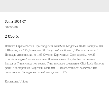
Sollys 5004-07
NatisSton
2 030
р.
Ламинат Страна Россия Производитель NatisSton Модель 5004-07 Толщина, мм
4 Ширина, мм 125 Длина, мм 600 Защитный слой, мм 0,3 Вес упаковки, кг 18
Площадь упаковки, кв. м. 1.95 Оттенок Коричневый Срок службы, лет 25
Способ укладки Английская елка / Двойная елка / Палуба Тип соединения
Замковое Тип рисунка под дерево Тип замкового соединения Click Lock Наличие
фаски 4-х сторонняя Защитный слой, мм 0.3 Влагостойкость да Встроенная
подложка нет Укладка на теплый пол да, макс. +27
Коллекция: Unique