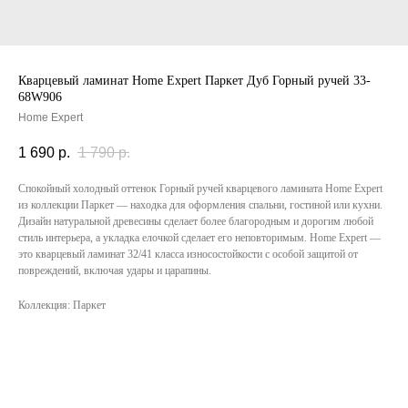
Кварцевый ламинат Home Expert Паркет Дуб Горный ручей 33-
68W906
Home Expert
1 690
р.
1 790
р.
Спокойный холодный оттенок Горный ручей кварцевого ламината Home Expert
из коллекции Паркет — находка для оформления спальни, гостиной или кухни.
Дизайн натуральной древесины сделает более благородным и дорогим любой
стиль интерьера, а укладка елочкой сделает его неповторимым. Home Expert —
это кварцевый ламинат 32/41 класса износостойкости с особой защитой от
повреждений, включая удары и царапины.
Коллекция: Паркет