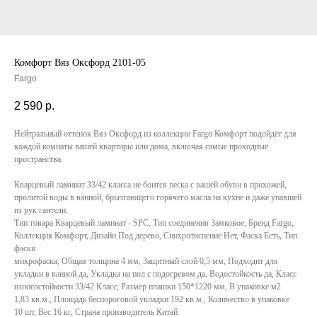
Комфорт Вяз Оксфорд 2101-05
Fargo
2 590
р.
Нейтральный оттенок Вяз Оксфорд из коллекции Fargo Комфорт подойдёт для
каждой комнаты вашей квартиры или дома, включая самые проходные
пространства.
Кварцевый ламинат 33/42 класса не боится песка с вашей обуви в прихожей,
пролитой воды в ванной, брызгающего горячего масла на кухне и даже упавшей
из рук гантели.
Тип товара Кварцевый ламинат - SPC, Тип соединения Замковое, Бренд Fargo,
Коллекция Комфорт, Дизайн Под дерево, Синхротиснение Нет, Фаска Есть, Тип
фаски
микрофаска, Общая толщина 4 мм, Защитный слой 0,5 мм, Подходит для
укладки в ванной да, Укладка на пол c подогревом да, Водостойкость да, Класс
износостойкости 33/42 Класс, Размер плашки 150*1220 мм, В упаковке м2
1,83 кв.м., Площадь беспороговой укладки 192 кв.м., Количество в упаковке
10 шт, Вес 16 кг, Страна производитель Китай