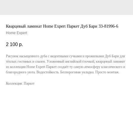
Кварцевый ламинат Home Expert Паркет Дуб Бари 33-81996-6
Home Expert
2 100
р.
Рисунок насыщенного дуба с акцентными сучками и прожилками Дуб Бари для
тёплых гостиных и спален. Уложенный английской ёлочкой, кварцевый ламинат
из коллекции Home Expert Паркет создаёт ту самую атмосферу классического и
благородного уюта. Водостойкость. Беспороговая укладка. Просто монтаж.
Коллекция: Паркет