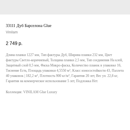
33111 Дуб Барселона Glue
Vinilam
2 749
р.
Длина планки 1227 мм, Тип фактуры Дуб, Ширина планки 232 мм, Цвет
фактуры Светло-коричневый, Толщина планки 2,5 мм, Тип соединения На клей,
Защитный слой 0,5 мм, Фаска Микро-фаска, Количество планок в упаковке 16,
Тиснение Есть, Площадь упаковки 4,5550 м², Класс износостойкости 43, Паллета
40 упаковок | 182,2 м², Плотность 900 кг/м³, Гарантия 20 лет, Вес уп. 22,8 кг,
Гарантия на коммерческое использование 5 лет, Подложка Нет.
Коллекция: VINILAM Glue Luxury