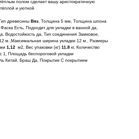
 тёплым полом сделает вашу аристократичную
тёплой и уютной.
 Тип древесины
Вяз
, Толщина 5 мм, Толщина шпона
 Фаска Есть, Подходит для укладки в ванной да,
да, Водостойкость да, Тип соединения Замковое,
12 м.,Максимальная ширина укладки 12 м., Размеры
вки
1,12
м2, Вес упаковки (кг)
11.8
кг, Количество
ос 1, Площадь беспороговой укладки
ель Китай, Браш Да, Покрытие С покрытием