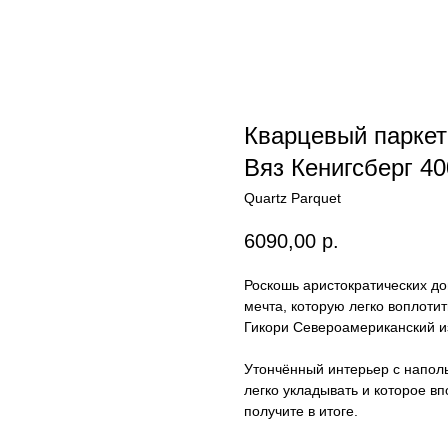
Кварцевый парке
Вяз Кенигсберг 4
Quartz Parquet
6090,00
р.
Роскошь аристократических д
мечта, которую легко воплотит
Гикори Североамериканский и
Утончённый интерьер с напол
легко укладывать и которое вп
получите в итоге.