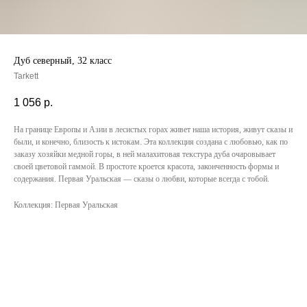
Дуб северный, 32 класс
Tarkett
1 056
р.
На границе Европы и Азии в лесистых горах живет наша история, живут сказы и
были, и конечно, близость к истокам. Эта коллекция создана с любовью, как по
заказу хозяйки медной горы, в ней малахитовая текстура дуба очаровывает
своей цветовой гаммой. В простоте кроется красота, законченность формы и
содержания. Первая Уральская — сказы о любви, которые всегда с тобой.
Коллекция: Первая Уральская