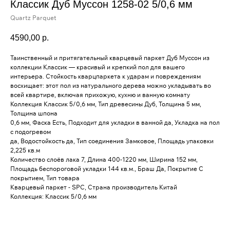
Классик Дуб Муссон 1258-02 5/0,6 мм
Quartz Parquet
4590,00
р.
Таинственный и притягательный кварцевый паркет Дуб Муссон из
коллекции Классик — красивый и крепкий пол для вашего
интерьера. Стойкость кварцпаркета к ударам и повреждениям
восхищает: этот пол из натурального дерева можно укладывать во
всей квартире, включая прихожую, кухню и ванную комнату
Коллекция Классик 5/0,6 мм, Тип древесины Дуб, Толщина 5 мм,
Толщина шпона
0,6 мм, Фаска Есть, Подходит для укладки в ванной да, Укладка на пол
c подогревом
да, Водостойкость да, Тип соединения Замковое, Площадь упаковки
2,225 кв.м
Количество слоёв лака 7, Длина 400-1220 мм, Ширина 152 мм,
Площадь беспороговой укладки 144 кв.м., Браш Да, Покрытие С
покрытием, Тип товара
Кварцевый паркет - SPC, Страна производитель Китай
Коллекция: Классик 5/0,6 мм