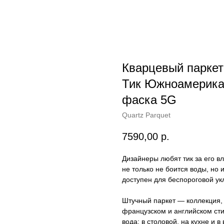
Кварцевый парке
Тик Южноамерикан
фаска 5G
Quartz Parquet
7590,00
р.
Дизайнеры любят тик за его в
не только не боится воды, но 
доступен для беспороговой у
Штучный паркет — коллекция, 
французском и английском сти
вода: в столовой, на кухне и в