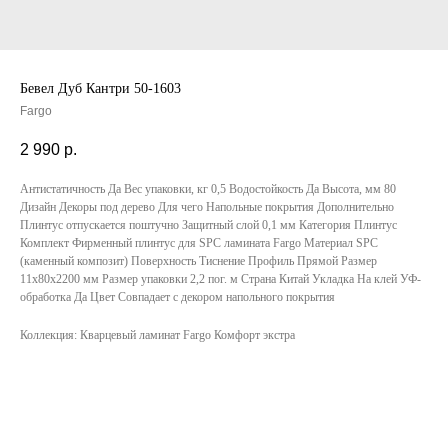
Бевел Дуб Кантри 50-1603
Fargo
2 990
р.
Антистатичность Да Вес упаковки, кг 0,5 Водостойкость Да Высота, мм 80
Дизайн Декоры под дерево Для чего Напольные покрытия Дополнительно
Плинтус отпускается поштучно Защитный слой 0,1 мм Категория Плинтус
Комплект Фирменный плинтус для SPC ламината Fargo Материал SPC
(каменный композит) Поверхность Тиснение Профиль Прямой Размер
11х80х2200 мм Размер упаковки 2,2 пог. м Страна Китай Укладка На клей УФ-
обработка Да Цвет Совпадает с декором напольного покрытия
Коллекция: Кварцевый ламинат Fargo Комфорт экстра