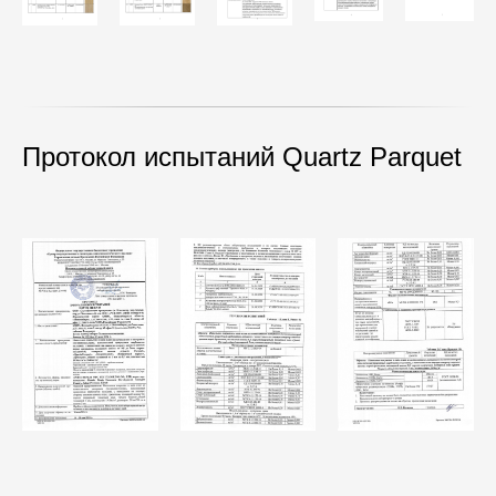
+7
Протокол испытаний Quartz Parquet
Я даю своё согласие на обработку
персональных данных и подтверждаю, что
ознакомлен(а) с
политикой
конфиденциальности
Заказать звонок
Шоурум1
Салон переезжает.
О новом месте расположения
сообщим позже.