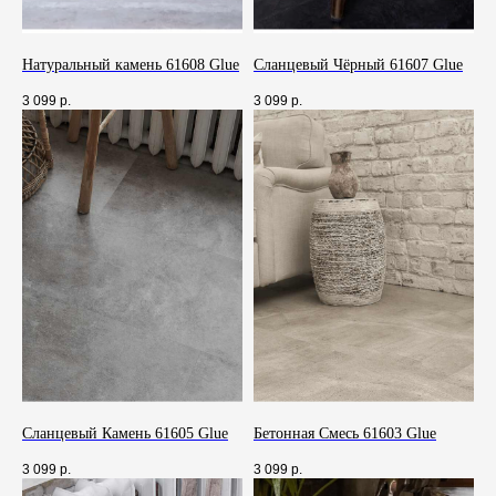
Натуральный камень 61608 Glue
Сланцевый Чёрный 61607 Glue
3 099
р.
3 099
р.
Q&A
Чаще всего
Сланцевый Камень 61605 Glue
Бетонная Смесь 61603 Glue
спрашивают
3 099
р.
3 099
р.