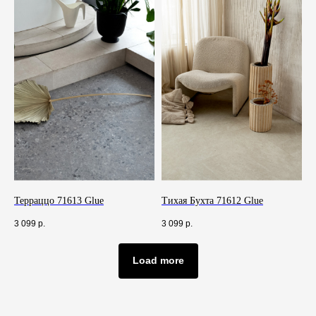
Политика конфиденциальности
2026. ESparket
Терраццо 71613 Glue
Тихая Бухта 71612 Glue
3 099
р.
3 099
р.
Load more