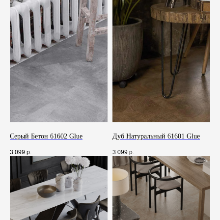
Серый Бетон 61602 Glue
Дуб Натуральный 61601 Glue
3 099
р.
3 099
р.
ЗАЯВКА
Остались вопросы?
Оставьте заявку
и получите консультацию