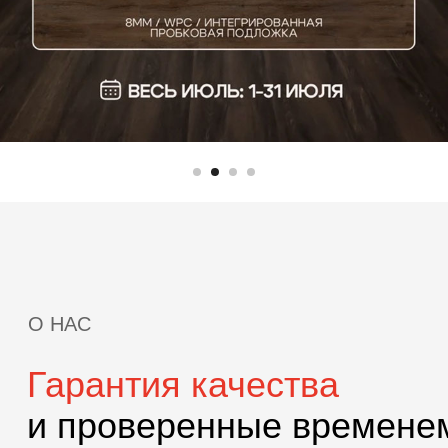
Гарантия качества
и проверенные временем
поставщики
Мы являемся официальным дилером
компаний, которые производят известные
напольные покрытия. Наша задача –
предложить вам наилучшее решение
вашего вопроса: по качеству, стоимости,
цвету и требуемым характеристикам.
Наши технологи проводят оперативный
осмотр и замер
5+
Более 5 лет опыта на рынке
напольных покрытий