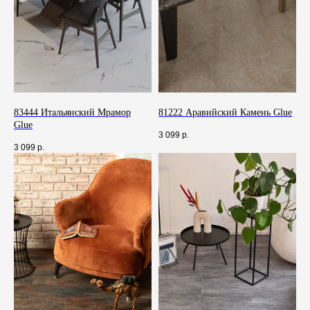
от нашего специалиста
+7
83444 Итальянский Мрамор
81222 Аравийский Камень Glue
Glue
3 099
р.
3 099
р.
Я даю своё согласие на обработку
персональных данных и подтверждаю, что
ознакомлен(а) с
политикой
конфиденциальности