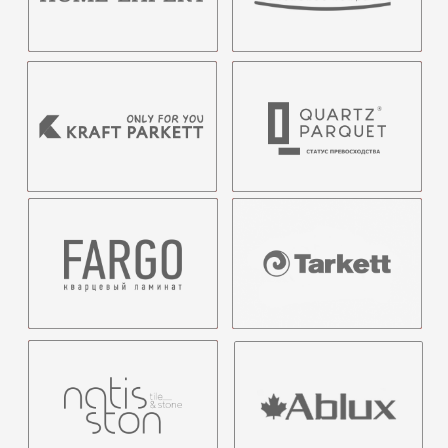
На сегодняшний день ESparket предлагает
несколько видов напольных покрытий:
ламинат, кварцевый ламинат, кварцевый
паркет и инженерная доска