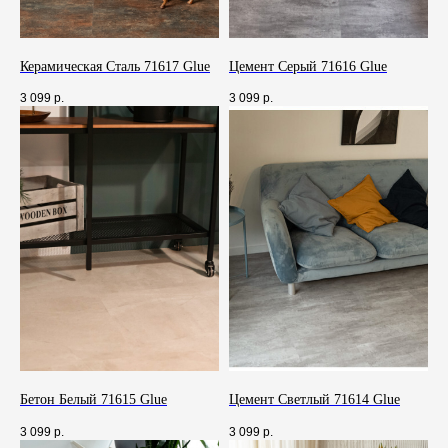
Заказать звонок
Шоурум1
Салон переезжает.
О новом месте расположения
Керамическая Сталь 71617 Glue
Цемент Серый 71616 Glue
сообщим позже.
3 099
р.
3 099
р.
+7 (964) 648-48-86
riga@es-parket.ru
Шоурум 2
Московская область, г. Красногорск,
ул. Международная, д. 6, «Твой дом»
+7 (964) 646-48-86
crocus@es-parket.ru
Бетон Белый 71615 Glue
Цемент Светлый 71614 Glue
Режим работы: 10:00 – 22:00
3 099
р.
3 099
р.